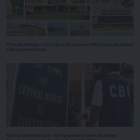
IIT Faculty Shortage: Centre Says 3,500 Vacancies Filled, But Faculty-Student
Ratio Questions Remain
NEET UG 2026 Paper Leak: CBI Chargesheet Unravels the Alleged