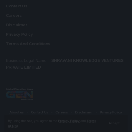
Contact Us
Careers
Disclaimer
Privacy Policy
Terms And Conditions
Business Legal Name –
SHRAVANI KNOWLEDGE VENTURES
PRIVATE LIMITED
About us
Contact Us
Careers
Disclaimer
Privacy Policy
Terms And Conditions
By using this site, you agree to the
Privacy Policy
and
Terms
Accept
of Use
.
© Global Education News. All Rights Reserved.